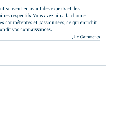
t souvent en avant des experts et des 
nes respectifs. Vous avez ainsi la chance 
s compétentes et passionnées, ce qui enrichit 
ondit vos connaissances.
0 Comments
Together Thriving
hello@togetherthriving.com.au
0422 605 404
115 Horatio Street, Mudgee NSW 2850,