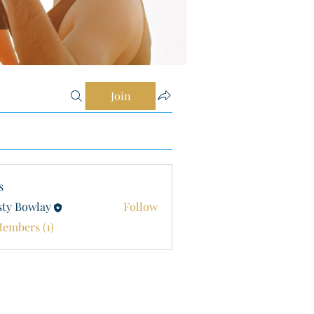
Join
s
sty Bowlay
Follow
Members (1)