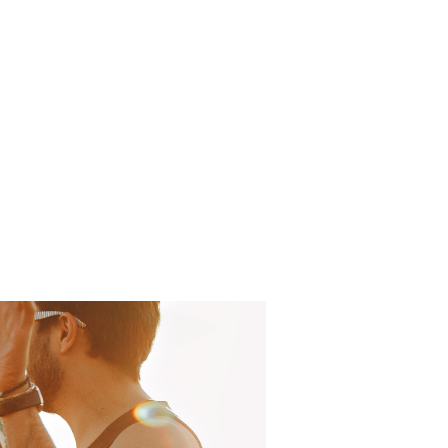
tion
Careers
Contact Us
More