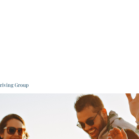
Home
Who We Are
Our Services
Groups
Educa
riving Group